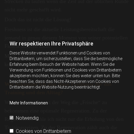
Strecken zu laufen wenn die Zeit auf der üblichen Runde
nicht mehr geschafft wird.
Doch das ist nicht die Lösung!
Freshness ist die aktuelle Leistungsbereitschaft die
jemand in genau diesem Moment von seiner potentiellen
Wir respektieren Ihre Privatsphäre
Fitness abrufen kann.
Diese Website verwendet Funktionen und Cookies von
Mehr Fitnesstraining wäre in diesen Fall
Drittanbietern, um sicherzustellen, dass Sie die bestmögliche
kontraproduktiv.
Erfahrung beim Besuch der Website haben. Wenn Sie die
Verwendung von Funktionen und Cookies von Drittanbietern
akzeptieren möchten, können Sie dies weiter unten tun. Bitte
beachten Sie, dass das Nicht-Akzeptieren von Cookies von
Wie bekomme ich also diese Freshness für das
Drittanbietern die Website-Nutzung beeinträchtigt.
Training und den Alttag?
Wie oben erwähnt ist der Weg die „Frische“ zu
Mehr Informationen
bekommen eine optimale Regeneration. Zu der
Notwendig
Regeneration zähle ich nicht nur die Erholung von den
Trainingsreizen. Zu der Regeneration zählt auch die
Cookies von Drittanbietern