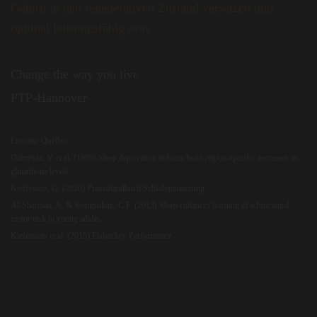
Gehirn in den regenerativen Zustand versetzen und
optimal leistungsfähig sein.
Change the way you live
PTP-Hannover
Literatur Quellen:
Dàlmeida, V. et al. (1998) Sleep deprivation induces brain region-specific decreases in
glutathione levels
Kieferstein, G. (2020) Praxishandbuch Schlafoptimierung
Al-Sharman, A. & Siengsukon, C.F. (2013) Sleep enhances learning of a functional
motor task in young adults,
Kieferstein et al. (2015) Eishockey Performance