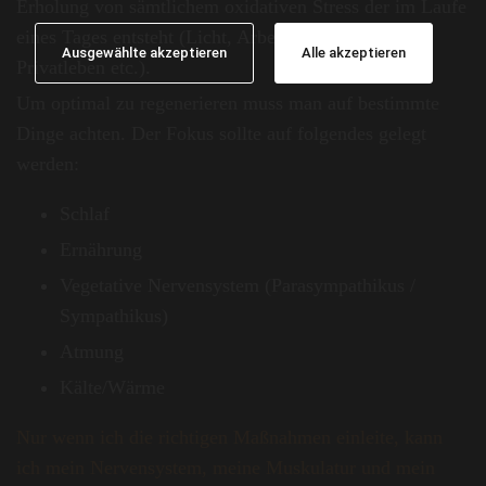
Erholung von sämtlichem oxidativen Stress der im Laufe
eines Tages entsteht (Licht, Arbeit, Essen, Training,
Ausgewählte akzeptieren
Alle akzeptieren
Privatleben etc.).
Um optimal zu regenerieren muss man auf bestimmte
Dinge achten. Der Fokus sollte auf folgendes gelegt
werden:
Schlaf
Ernährung
Vegetative Nervensystem (Parasympathikus /
Sympathikus)
Atmung
Kälte/Wärme
Nur wenn ich die richtigen Maßnahmen einleite, kann
ich mein Nervensystem, meine Muskulatur und mein