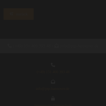
zurück

(+49) 151 400 393 48
•

info@ptp-hannover.de

(+49) 151 400 393 48

info@ptp-hannover.de

Impressum
|
Datenschutz