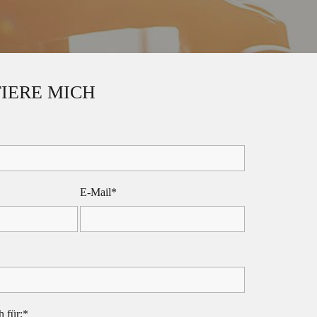
IERE MICH
E-Mail*
h für:*