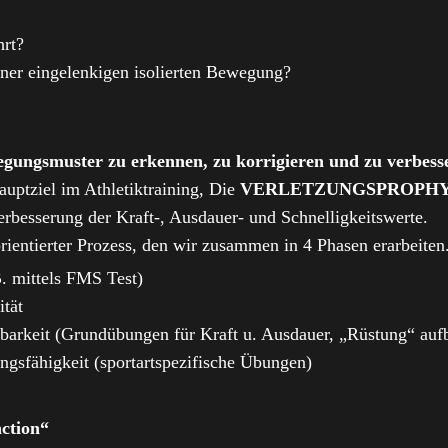
hrt?
einer eingelenkigen isolierten Bewegung?
egungsmuster zu erkennen, zu korrigieren und zu verbess
uptziel im Athletiktraining, Die
VERLETZUNGSPROPH
Verbesserung der Kraft-, Ausdauer- und Schnelligkeitswerte.
lorientierter Prozess, den wir zusammen in 4 Phasen erarbeiten
. mittels FMS Test)
ität
tbarkeit (Grundübungen für Kraft u. Ausdauer, „Rüstung“ auf
ngsfähigkeit (sportartspezifische Übungen)
nction“